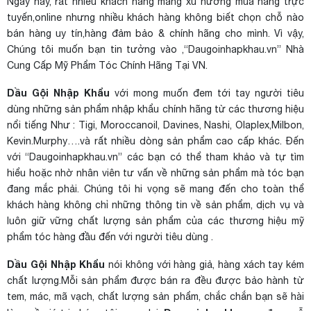
Ngày nay, rất nhiều khách hàng mang xu hướng mua hàng trực
tuyến,online nhưng nhiều khách hàng không biết chọn chỗ nào
bán hàng uy tín,hàng đảm bảo & chính hãng cho mình. Vì vậy,
Chúng tôi muốn bạn tin tưởng vào ,“Daugoinhapkhau.vn” Nhà
Cung Cấp Mỹ Phẩm Tóc Chính Hãng Tại VN.
Dầu Gội Nhập Khẩu
với mong muốn đem tới tay người tiêu
dùng những sản phẩm nhập khẩu chính hãng từ các thương hiệu
nổi tiếng Như : Tigi, Moroccanoil, Davines, Nashi, Olaplex,Milbon,
Kevin.Murphy….và rất nhiều dòng sản phẩm cao cấp khác. Đến
với “Daugoinhapkhau.vn” các bạn có thể tham khảo và tự tìm
hiểu hoặc nhờ nhân viên tư vấn về những sản phẩm mà tóc bạn
đang mắc phải. Chúng tôi hi vọng sẽ mang đến cho toàn thể
khách hàng không chỉ những thông tin về sản phẩm, dịch vụ và
luôn giữ vững chất lượng sản phẩm của các thương hiệu mỹ
phẩm tóc hàng đầu đến với người tiêu dùng .
Dầu Gội Nhập Khẩu
nói không với hàng giả, hàng xách tay kém
chất lượng.Mỗi sản phẩm được bán ra đều được bảo hành từ
tem, mác, mã vạch, chất lượng sản phẩm, chắc chắn bạn sẽ hài