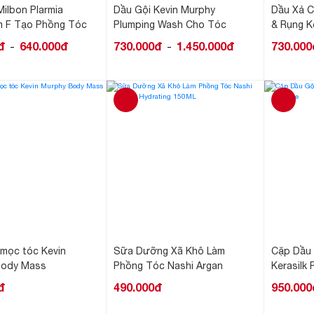
Milbon Plarmia
Dầu Gội Kevin Murphy
Dầu Xả C
m F Tạo Phồng Tóc
Plumping Wash Cho Tóc
& Rụng K
Thưa, Mỏng, Rụng
Rinse
đ
640.000đ
730.000đ
1.450.000đ
730.000
-
-
 mọc tóc Kevin
Sữa Dưỡng Xã Khô Làm
Cặp Dầu 
Body Mass
Phồng Tóc Nashi Argan
Kerasilk
Hydrating 150ML
đ
490.000đ
950.000