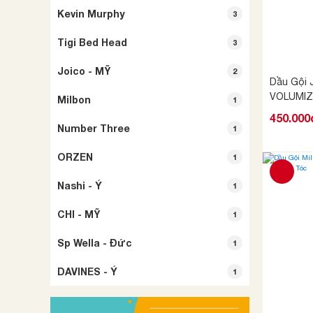
Kevin Murphy
3
Tigi Bed Head
3
Joico - MỸ
2
Dầu Gội 
VOLUMIZ
Milbon
1
450.000
Number Three
1
ORZEN
1
Nashi - Ý
1
CHI - MỸ
1
Sp Wella - Đức
1
DAVINES - Ý
1