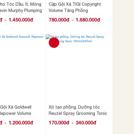
ho Tóc Dầu, Ít, Mỏng
Cặp Gội Xả TIGI Copyright
evin Murphy Plumping
Volume Tăng Phồng
đ
1.450.000đ
780.000đ
1.680.000đ
-
-
Gội Xả Goldwell
Xịt tạo phồng, Dưỡng tóc
 Repower Volume
Reuzel Spray Grooming Tonic
100ml/355ml
đ
1.200.000đ
170.000đ
340.000đ
-
-