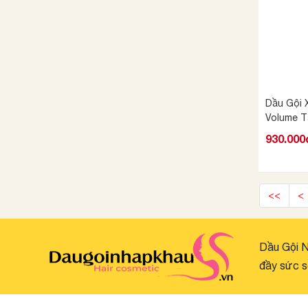
Dầu Gội 
Volume T
355ml/94
930.000
<<
<
Dầu Gội N
đầy sức s