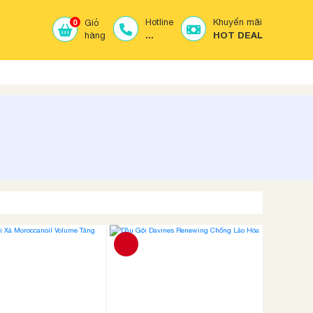
Hotline
Khuyến mãi
0
Giỏ
...
HOT DEAL
hàng