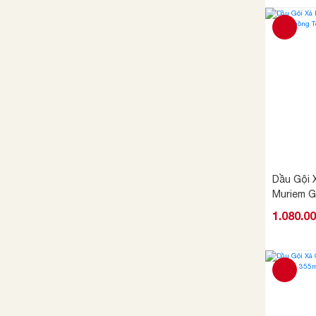
Dầu Gội 
Muriem G
Tóc
1.080.0