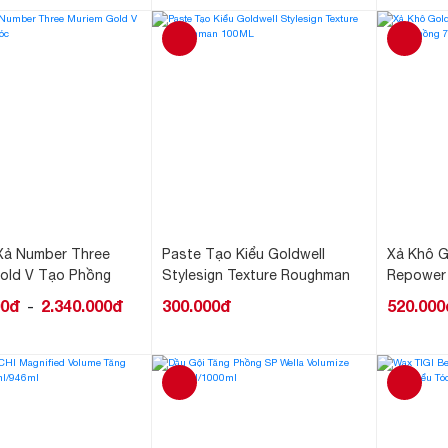
Xả Number Three
Paste Tạo Kiểu Goldwell
Xả Khô Go
old V Tạo Phồng
Stylesign Texture Roughman
Repower
100ML
75ML
00đ
2.340.000đ
300.000đ
520.000
-