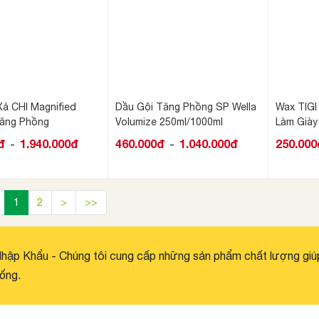
Xả CHI Magnified
Dầu Gội Tăng Phồng SP Wella
Wax TIGI
ăng Phồng
Volumize 250ml/1000ml
Làm Giày
6ml
đ
1.940.000đ
460.000đ
1.040.000đ
250.000
-
-
1
2
>
>>
hập Khẩu - Chúng tôi cung cấp những sản phẩm chất lượng giú
ống.