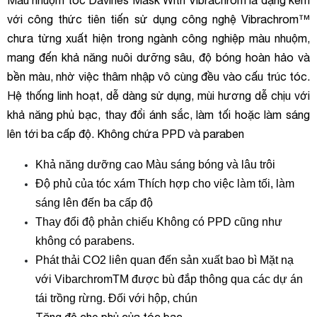
Màu nhuộm tóc Davines Mask With Vibrachrom là dạng kem
với công thức tiên tiến sử dụng công nghệ Vibrachrom™
chưa từng xuất hiện trong ngành công nghiệp màu nhuộm,
mang đến khả năng nuôi dưỡng sâu, độ bóng hoàn hảo và
bền màu, nhờ việc thâm nhập vô cùng đều vào cấu trúc tóc.
Hệ thống linh hoạt, dễ dàng sử dụng, mùi hương dễ chịu với
khả năng phủ bạc, thay đổi ánh sắc, làm tối hoặc làm sáng
lên tới ba cấp độ. Không chứa PPD và paraben
Khả năng dưỡng cao Màu sáng bóng và lâu trôi
Độ phủ của tóc xám Thích hợp cho việc làm tối, làm
sáng lên đến ba cấp độ
Thay đổi độ phản chiếu Không có PPD cũng như
không có parabens.
Phát thải CO2 liên quan đến sản xuất bao bì Mặt nạ
với VibarchromTM được bù đắp thông qua các dự án
tái trồng rừng. Đối với hộp, chún