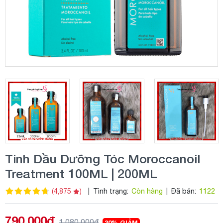
Tinh Dầu Dưỡng Tóc Moroccanoil
Treatment 100ML | 200ML
(4,875
)
|
Tình trạng:
Còn hàng
|
Đã bán:
1122
790.000đ
1.080.000đ
30% GIẢM