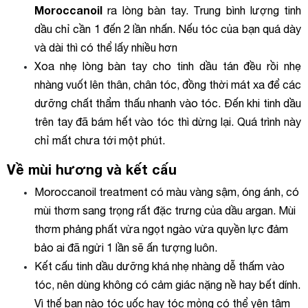
Moroccanoil
ra lòng bàn tay. Trung bình lượng tinh
dầu chỉ cần 1 đến 2 lần nhấn. Nếu tóc của bạn quá dày
và dài thì có thể lấy nhiều hơn
Xoa nhẹ lòng bàn tay cho tinh dầu tán đều rồi nhẹ
nhàng vuốt lên thân, chân tóc, đồng thời mát xa để các
dưỡng chất thẩm thấu nhanh vào tóc. Đến khi tinh dầu
trên tay đã bám hết vào tóc thì dừng lại. Quá trình này
chỉ mất chưa tới một phút.
Về mùi hương và kết cấu
Moroccanoil treatment có màu vàng sậm, óng ánh, có
mùi thơm sang trọng rất đặc trưng của dầu argan. Mùi
thơm phảng phất vừa ngọt ngào vừa quyền lực đảm
bảo ai đã ngửi 1 lần sẽ ấn tượng luôn.
Kết cấu tinh dầu dưỡng khá nhẹ nhàng dễ thấm vào
tóc, nên dùng không có cảm giác nặng nề hay bết dính.
Vì thế bạn nào tóc uốc hay tóc mỏng có thể yên tâm