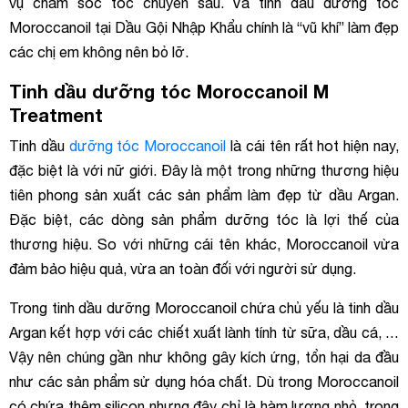
vụ chăm sóc tóc chuyên sâu. Và tinh dầu dưỡng tóc
Moroccanoil tại Dầu Gội Nhập Khẩu chính là “vũ khí” làm đẹp
các chị em không nên bỏ lỡ.
Tinh dầu dưỡng tóc Moroccanoil M
Treatment
Tinh dầu
dưỡng tóc Moroccanoil
là cái tên rất hot hiện nay,
đặc biệt là với nữ giới. Đây là một trong những thương hiệu
tiên phong sản xuất các sản phẩm làm đẹp từ dầu Argan.
Đặc biệt, các dòng sản phẩm dưỡng tóc là lợi thế của
thương hiệu. So với những cái tên khác, Moroccanoil vừa
đảm bảo hiệu quả, vừa an toàn đối với người sử dụng.
Trong tinh dầu dưỡng Moroccanoil chứa chủ yếu là tinh dầu
Argan kết hợp với các chiết xuất lành tính từ sữa, dầu cá, …
Vậy nên chúng gần như không gây kích ứng, tổn hại da đầu
như các sản phẩm sử dụng hóa chất. Dù trong Moroccanoil
có chứa thêm silicon nhưng đây chỉ là hàm lượng nhỏ, trong