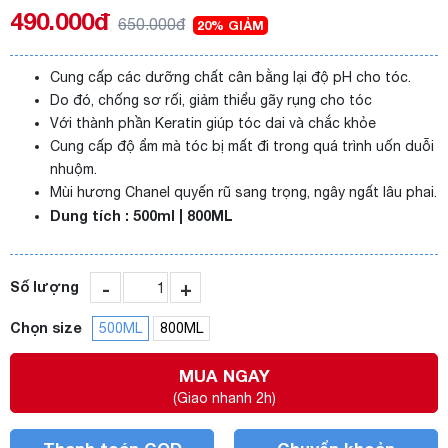
490.000đ
650.000đ
20% GIẢM
Cung cấp các dưỡng chất cân bằng lại độ pH cho tóc.
Do đó, chống sơ rối, giảm thiểu gãy rụng cho tóc
Với thành phần Keratin giúp tóc dai và chắc khỏe
Cung cấp độ ẩm mà tóc bị mất đi trong quá trình uốn duỗi
nhuộm.
Mùi hương Chanel quyến rũ sang trọng, ngây ngất lâu phai.
Dung tích : 500ml | 800ML
-
+
Số lượng
Chọn size
500ML
800ML
MUA NGAY
(Giao nhanh 2h)