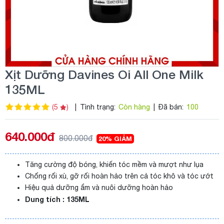
Xịt Dưỡng Davines Oi All One Milk
135ML
(5
)
|
Tình trạng:
Còn hàng
|
Đã bán:
100
640.000đ
800.000đ
20% GIẢM
Tăng cường độ bóng, khiến tóc mềm và mượt như lụa
Chống rối xù, gỡ rối hoàn hảo trên cả tóc khô và tóc ướt
Hiệu quả dưỡng ẩm và nuôi dưỡng hoàn hảo
Dung tích : 135ML