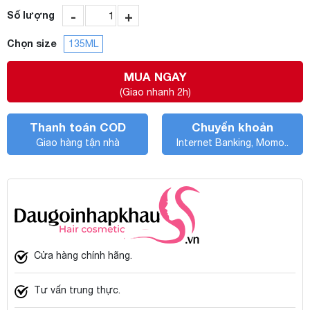
-
+
Số lượng
Chọn size
135ML
MUA NGAY
(Giao nhanh 2h)
Thanh toán COD
Chuyển khoản
Giao hàng tận nhà
Internet Banking, Momo..
Cửa hàng chính hãng.
Tư vấn trung thực.