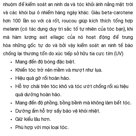
nhuộm để kiểm soát an ninh da và tóc khỏi ánh nắng mặt trời
và các khói bụi ô nhiểm hàng ngày khác. Giàu beta-carotene
hơn 100 lần so với cà rốt, roucou giúp kích thích tổng hợp
melanin (có tác dụng duy trì sắc tố tự nhiên của tóc bạn), khi
mà hàm lượng axit ellagic của nó hoạt động để trung
hòa những gốc tự do và bởi vậy kiểm soát an ninh tế bào
chống lại thương tổn do xúc tiếp sở hữu tia cực tím (UV).
Mang đến độ bóng đặc biệt.
Khiến tóc trở nên mềm và mượt như lụa.
Hiệu quả gỡ rối hoàn hảo.
Hỗ trợ chải trên tóc khô và tóc ướt chống rối xù hiệu
quả dưỡng hoàn hảo.
Mang đến độ phồng, bồng bềnh mà không làm bết tóc.
Dưỡng ẩm hỗ trợ sấy bảo vệ khỏi nhiệt.
Giữ kiểu lâu hơn.
Phù hợp với mọi loại tóc.